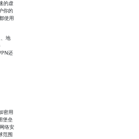
速的虚
护你的
都使用
迟、地
器
PN还
加密用
用堡垒
《网络安
球范围