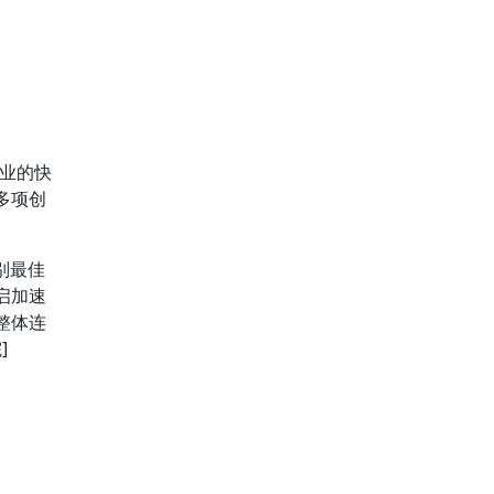
业的快
多项创
别最佳
启加速
整体连
]