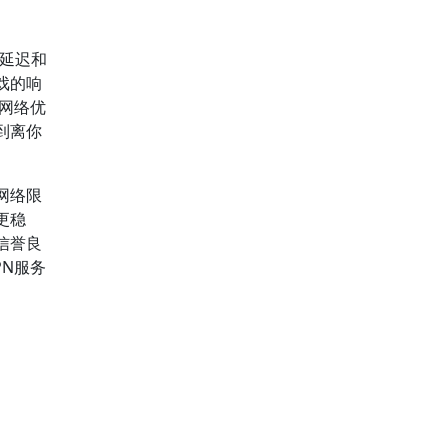
延迟和
戏的响
网络优
到离你
网络限
更稳
信誉良
PN服务