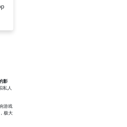
pp
的影
拟私人
。
响游戏
，极大