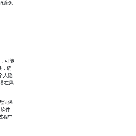
能避免
，可能
供，确
个人隐
的潜在风
无法保
的软件
过程中