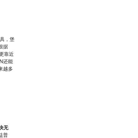
工具，堡
根据
更靠近
N还能
来越多
快无
益普