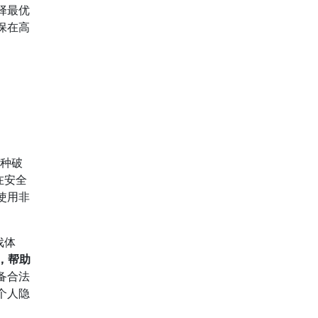
择最优
保在高
种破
在安全
使用非
戏体
，帮助
备合法
个人隐